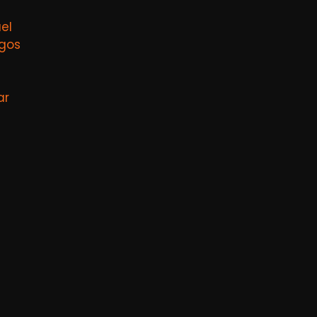
el
agos
ar