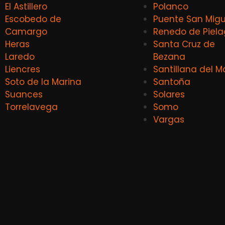
El Astillero
Polanco
Escobedo de
Puente San Migu
Camargo
Renedo de Piel
Heras
Santa Cruz de
Laredo
Bezana
Liencres
Santillana del M
Soto de la Marina
Santoña
Suances
Solares
Torrelavega
Somo
Vargas