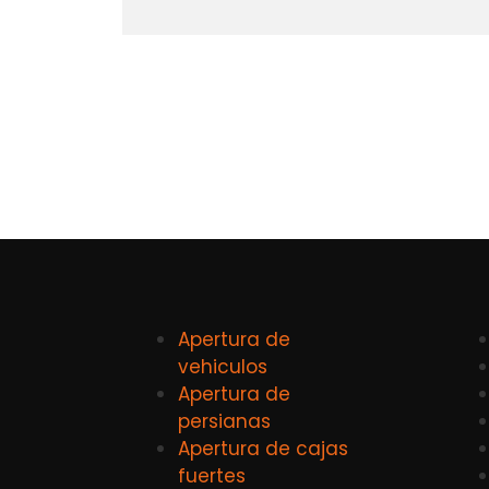
Apertura de
vehiculos
Apertura de
persianas
Apertura de cajas
fuertes