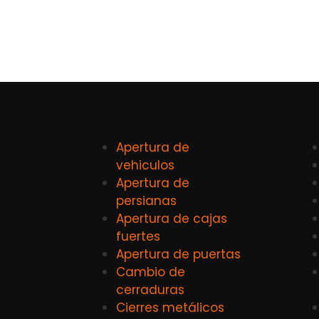
Apertura de
vehiculos
Apertura de
persianas
Apertura de cajas
fuertes
Apertura de puertas
Cambio de
cerraduras
Cierres metálicos