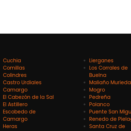
Cuchia
Lierganes
Comillas
Los Corrales de
Colindres
Buelna
Castro Urdiales
Maliaño Murieda
Camargo
Mogro
El Cabezón de la Sal
Pedreña
El Astillero
Polanco
Escobedo de
Puente San Migu
Camargo
Renedo de Piel
Heras
Santa Cruz de