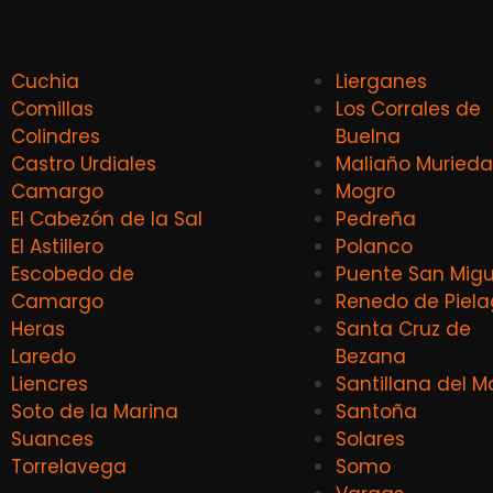
Cuchia
Lierganes
Comillas
Los Corrales de
Colindres
Buelna
Castro Urdiales
Maliaño Murieda
Camargo
Mogro
El Cabezón de la Sal
Pedreña
El Astillero
Polanco
Escobedo de
Puente San Migu
Camargo
Renedo de Piel
Heras
Santa Cruz de
Laredo
Bezana
Liencres
Santillana del M
Soto de la Marina
Santoña
Suances
Solares
Torrelavega
Somo