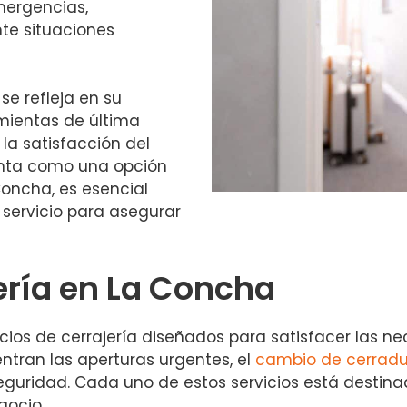
mergencias,
te situaciones
se refleja en su
mientas de última
la satisfacción del
senta como una opción
 Concha, es esencial
l servicio para asegurar
jería en La Concha
s de cerrajería diseñados para satisfacer las nec
entran las aperturas urgentes, el
cambio de cerradu
guridad. Cada uno de estos servicios está destinad
gocio.