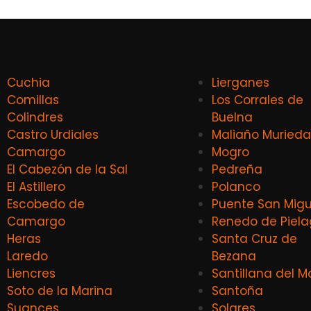
Cuchia
Lierganes
Comillas
Los Corrales de
Colindres
Buelna
Castro Urdiales
Maliaño Murieda
Camargo
Mogro
El Cabezón de la Sal
Pedreña
El Astillero
Polanco
Escobedo de
Puente San Migu
Camargo
Renedo de Piel
Heras
Santa Cruz de
Laredo
Bezana
Liencres
Santillana del M
Soto de la Marina
Santoña
Suances
Solares