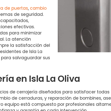
ra de puertas
,
cambio
temas de seguridad.
 capacitados,
iones efectivas.
das para minimizar
al. La atención
pre la satisfacción del
residentes de Isla La
e para salvaguardar sus
ría en Isla La Oliva
os de cerrajería diseñados para satisfacer todas
bio de cerraduras, y reparación de bombines, ase
tro equipo está compuesto por profesionales altam
nfianza y garantía en cada intervención.