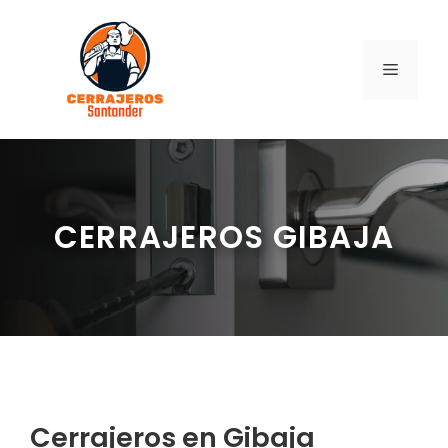
Saltar
al
contenido
MENÚ
CERRAJEROS GIBAJA
Cerrajeros en Gibaja