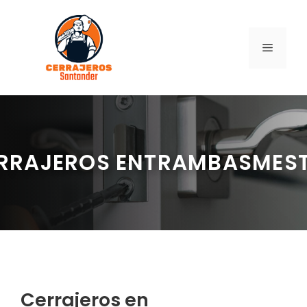
Saltar
al
contenido
MENÚ
RRAJEROS ENTRAMBASMES
Cerrajeros en