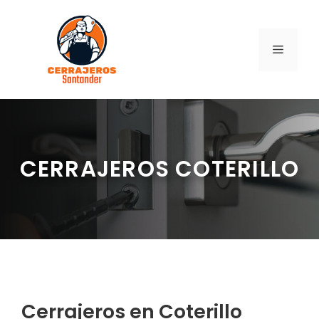
Saltar
al
contenido
MENÚ
CERRAJEROS COTERILLO
Cerrajeros en Coterillo