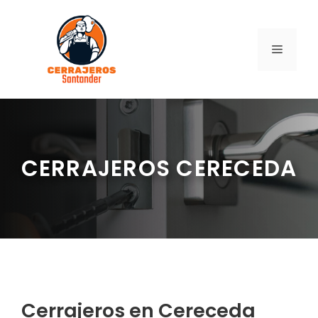
Saltar
al
contenido
MENÚ
CERRAJEROS CERECEDA
Cerrajeros en Cereceda