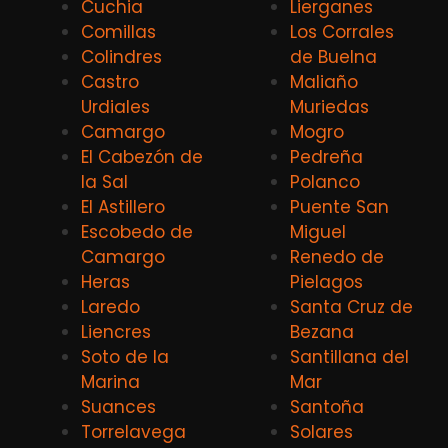
Cuchia
Lierganes
Comillas
Los Corrales
Colindres
de Buelna
Castro
Maliaño
Urdiales
Muriedas
Camargo
Mogro
El Cabezón de
Pedreña
la Sal
Polanco
El Astillero
Puente San
Escobedo de
Miguel
Camargo
Renedo de
Heras
Pielagos
Laredo
Santa Cruz de
Liencres
Bezana
Soto de la
Santillana del
Marina
Mar
Suances
Santoña
Torrelavega
Solares