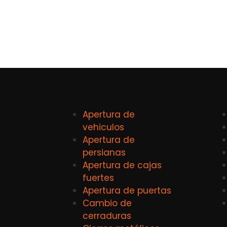
Apertura de
vehiculos
Apertura de
persianas
Apertura de cajas
fuertes
Apertura de puertas
Cambio de
cerraduras