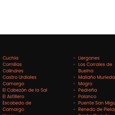
Cuchia
Lierganes
Comillas
Los Corrales de
Colindres
Buelna
Castro Urdiales
Maliaño Murieda
Camargo
Mogro
El Cabezón de la Sal
Pedreña
El Astillero
Polanco
Escobedo de
Puente San Migu
Camargo
Renedo de Piel