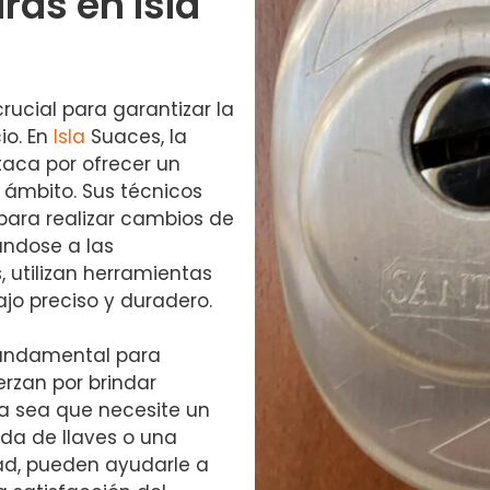
as en Isla
ucial para garantizar la
io. En
Isla
Suaces, la
aca por ofrecer un
e ámbito. Sus técnicos
ara realizar cambios de
ándose a las
 utilizan herramientas
jo preciso y duradero.
 fundamental para
erzan por brindar
Ya sea que necesite un
da de llaves o una
ad, pueden ayudarle a