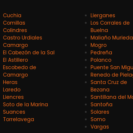
Cuchia
Lierganes
Comillas
Los Corrales de
Colindres
Buelna
Castro Urdiales
Maliaño Murieda
Camargo
Mogro
El Cabezón de la Sal
Pedreña
El Astillero
Polanco
Escobedo de
Puente San Migu
Camargo
Renedo de Piel
Heras
Santa Cruz de
Laredo
Bezana
Liencres
Santillana del M
Soto de la Marina
Santoña
Suances
Solares
Torrelavega
Somo
Vargas