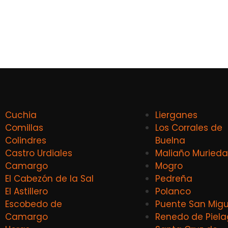
Cuchia
Lierganes
Comillas
Los Corrales de
Colindres
Buelna
Castro Urdiales
Maliaño Murieda
Camargo
Mogro
El Cabezón de la Sal
Pedreña
El Astillero
Polanco
Escobedo de
Puente San Migu
Camargo
Renedo de Piel