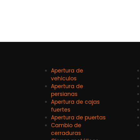
Apertura de
vehiculos
Apertura de
persianas
Apertura de cajas
fuertes
Apertura de puertas
Cambio de
cerraduras