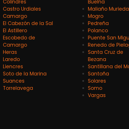
Colindres
Buelna
Castro Urdiales
Maliaño Murieda
Camargo
Mogro
El Cabezón de la Sal
Pedreña
El Astillero
Polanco
Escobedo de
Puente San Migu
Camargo
Renedo de Piel
Heras
Santa Cruz de
Laredo
Bezana
Liencres
Santillana del M
Soto de la Marina
Santoña
Suances
Solares
Torrelavega
Somo
Vargas