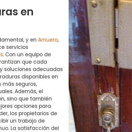
ras en
damental, y en
Arnuero
,
e servicios
as
. Con un equipo de
arantizan que cada
a y soluciones adecuadas
raduras disponibles en
s más seguros,
uales. Además, el
ión, sino que también
jores opciones para
er, los propietarios de
ibir un trabajo de
nuo. La satisfacción del