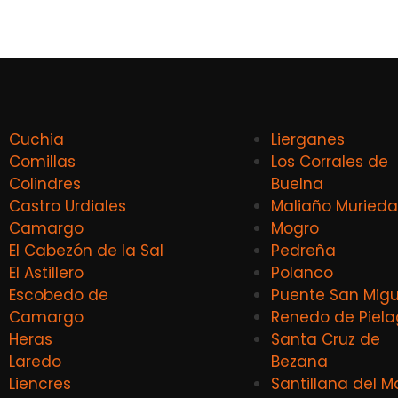
Cuchia
Lierganes
Comillas
Los Corrales de
Colindres
Buelna
Castro Urdiales
Maliaño Murieda
Camargo
Mogro
El Cabezón de la Sal
Pedreña
El Astillero
Polanco
Escobedo de
Puente San Migu
Camargo
Renedo de Piel
Heras
Santa Cruz de
Laredo
Bezana
Liencres
Santillana del M