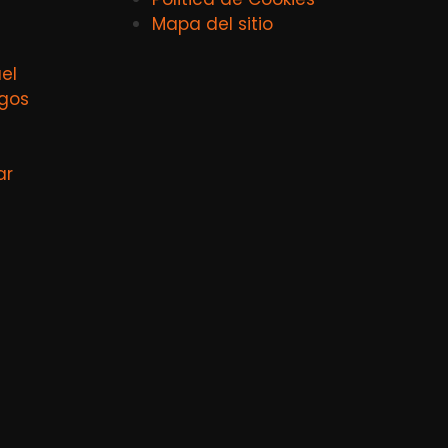
Mapa del sitio
el
agos
ar