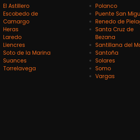
El Astillero
Polanco
Escobedo de
Puente San Migu
Camargo
Renedo de Piel
Heras
Santa Cruz de
Laredo
Bezana
Liencres
Santillana del M
Soto de la Marina
Santoña
Suances
Solares
Torrelavega
Somo
Vargas