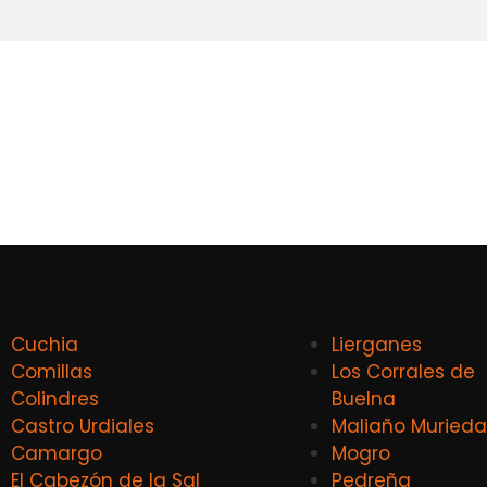
Cuchia
Lierganes
Comillas
Los Corrales de
Colindres
Buelna
Castro Urdiales
Maliaño Murieda
Camargo
Mogro
El Cabezón de la Sal
Pedreña