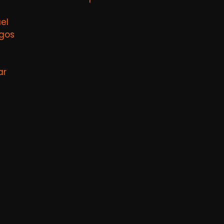
el
agos
ar