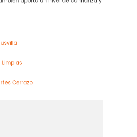
también aporta un nivel de confianza y
usvilla
 Limpias
rtes Cerrazo