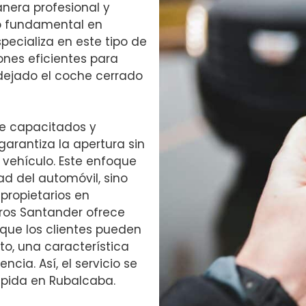
nera profesional y
io fundamental en
pecializa en este tipo de
ones eficientes para
 dejado el coche cerrado
te capacitados y
arantiza la apertura sin
l vehículo. Este enfoque
ad del automóvil, sino
propietarios en
ros Santander ofrece
a que los clientes pueden
to, una característica
ia. Así, el servicio se
ápida en Rubalcaba.