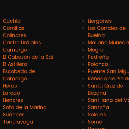
Cuchia
Lierganes
Comillas
Los Corrales de
Colindres
Buelna
Castro Urdiales
Maliaño Murieda
Camargo
Mogro
El Cabezón de la Sal
Pedreña
El Astillero
Polanco
Escobedo de
Puente San Migu
Camargo
Renedo de Piel
Heras
Santa Cruz de
Laredo
Bezana
Liencres
Santillana del M
Soto de la Marina
Santoña
Suances
Solares
Torrelavega
Somo
Vargas