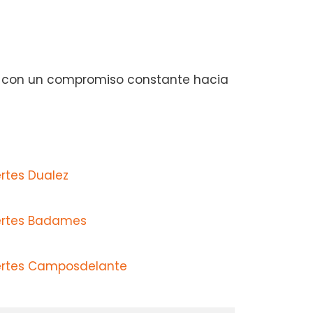
nte, con un compromiso constante hacia
rtes Dualez
uertes Badames
uertes Camposdelante