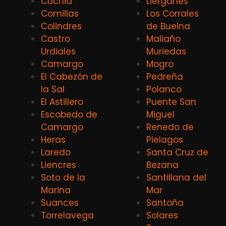
Cuchia
Lierganes
Comillas
Los Corrales
Colindres
de Buelna
Castro
Maliaño
Urdiales
Muriedas
Camargo
Mogro
El Cabezón de
Pedreña
la Sal
Polanco
El Astillero
Puente San
Escobedo de
Miguel
Camargo
Renedo de
Heras
Pielagos
Laredo
Santa Cruz de
Liencres
Bezana
Soto de la
Santillana del
Marina
Mar
Suances
Santoña
Torrelavega
Solares