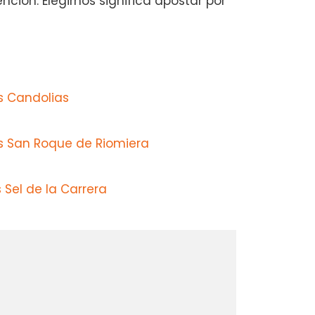
ción. Elegirnos significa apostar por
s Candolias
s San Roque de Riomiera
 Sel de la Carrera