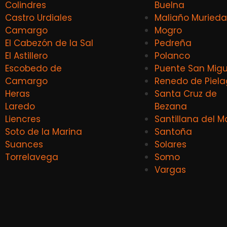
Colindres
Buelna
Castro Urdiales
Maliaño Murieda
Camargo
Mogro
El Cabezón de la Sal
Pedreña
El Astillero
Polanco
Escobedo de
Puente San Migu
Camargo
Renedo de Piel
Heras
Santa Cruz de
Laredo
Bezana
Liencres
Santillana del M
Soto de la Marina
Santoña
Suances
Solares
Torrelavega
Somo
Vargas