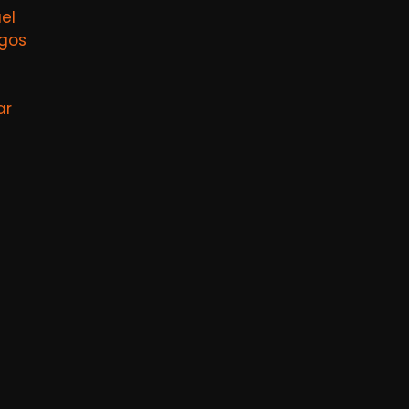
el
agos
ar