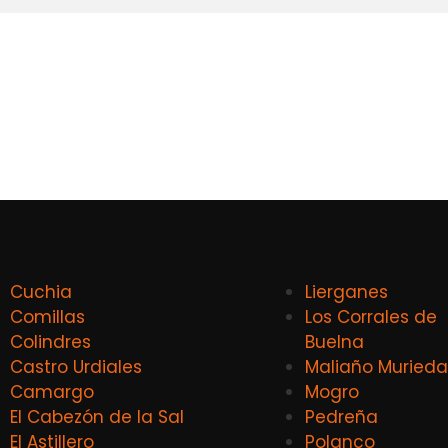
Cuchia
Lierganes
Comillas
Los Corrales de
Colindres
Buelna
Castro Urdiales
Maliaño Murieda
Camargo
Mogro
El Cabezón de la Sal
Pedreña
El Astillero
Polanco