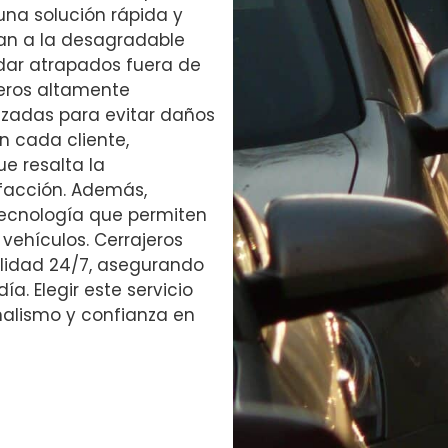
una solución rápida y
tan a la desagradable
edar atrapados fuera de
jeros altamente
nzadas para evitar daños
n cada cliente,
e resalta la
sfacción. Además,
tecnología que permiten
 vehículos. Cerrajeros
ilidad 24/7, asegurando
a. Elegir este servicio
onalismo y confianza en