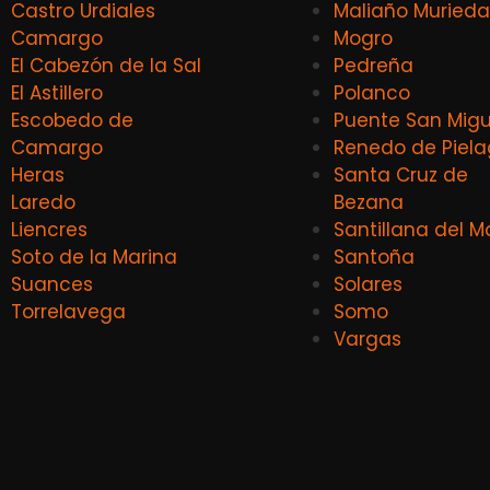
Castro Urdiales
Maliaño Murieda
Camargo
Mogro
El Cabezón de la Sal
Pedreña
El Astillero
Polanco
Escobedo de
Puente San Migu
Camargo
Renedo de Piel
Heras
Santa Cruz de
Laredo
Bezana
Liencres
Santillana del M
Soto de la Marina
Santoña
Suances
Solares
Torrelavega
Somo
Vargas