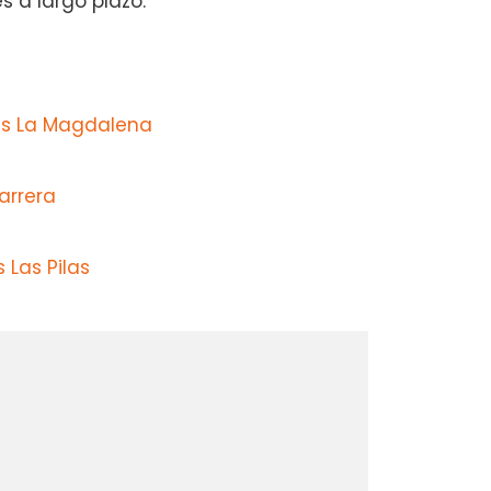
s a largo plazo.
s La Magdalena
arrera
 Las Pilas