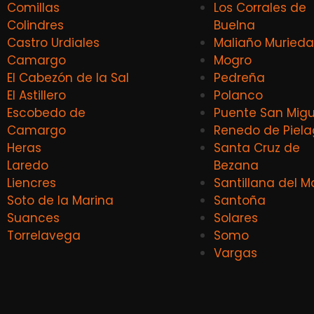
Comillas
Los Corrales de
Colindres
Buelna
Castro Urdiales
Maliaño Murieda
Camargo
Mogro
El Cabezón de la Sal
Pedreña
El Astillero
Polanco
Escobedo de
Puente San Migu
Camargo
Renedo de Piel
Heras
Santa Cruz de
Laredo
Bezana
Liencres
Santillana del M
Soto de la Marina
Santoña
Suances
Solares
Torrelavega
Somo
Vargas