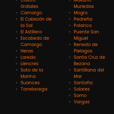
Castro
Maliaño
Urdiales
Muriedas
Camargo
Mogro
El Cabezón de
Pedreña
la Sal
Polanco
El Astillero
Puente San
Escobedo de
Miguel
Camargo
Renedo de
Heras
Pielagos
Laredo
Santa Cruz de
Liencres
Bezana
Soto de la
Santillana del
Marina
Mar
Suances
Santoña
Torrelavega
Solares
Somo
Vargas