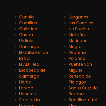
Cuchia
Lierganes
Comillas
Los Corrales
Colindres
de Buelna
Castro
Maliaño
Urdiales
Muriedas
Camargo
Mogro
El Cabezón de
Pedreña
la Sal
Polanco
El Astillero
Puente San
Escobedo de
Miguel
Camargo
Renedo de
Heras
Pielagos
Laredo
Santa Cruz de
Liencres
Bezana
Soto de la
Santillana del
Marina
Mar