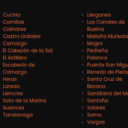
Cuchia
Lierganes
Comillas
Los Corrales de
Colindres
Buelna
Castro Urdiales
Maliaño Murieda
Camargo
Mogro
El Cabezón de la Sal
Pedreña
El Astillero
Polanco
Escobedo de
Puente San Migu
Camargo
Renedo de Piel
Heras
Santa Cruz de
Laredo
Bezana
Liencres
Santillana del M
Soto de la Marina
Santoña
Suances
Solares
Torrelavega
Somo
Vargas