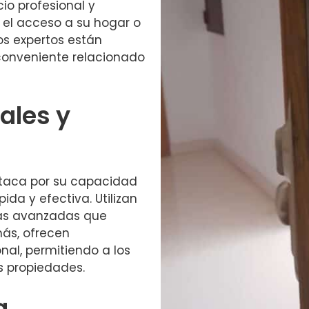
io profesional y
y el acceso a su hogar o
os expertos están
nconveniente relacionado
ales y
staca por su capacidad
da y efectiva. Utilizan
cas avanzadas que
más, ofrecen
al, permitiendo a los
us propiedades.
a