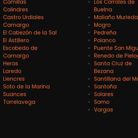
Comillas
Los Corrales de
Colindres
Buelna
Castro Urdiales
Maliaño Murieda
Camargo
Mogro
El Cabezón de la Sal
Pedreña
El Astillero
Polanco
Escobedo de
Puente San Migu
Camargo
Renedo de Piel
Heras
Santa Cruz de
Laredo
Bezana
Liencres
Santillana del M
Soto de la Marina
Santoña
Suances
Solares
Torrelavega
Somo
Vargas