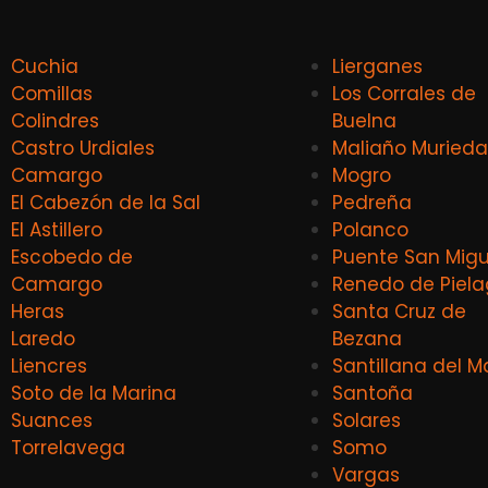
Cuchia
Lierganes
Comillas
Los Corrales de
Colindres
Buelna
Castro Urdiales
Maliaño Murieda
Camargo
Mogro
El Cabezón de la Sal
Pedreña
El Astillero
Polanco
Escobedo de
Puente San Migu
Camargo
Renedo de Piel
Heras
Santa Cruz de
Laredo
Bezana
Liencres
Santillana del M
Soto de la Marina
Santoña
Suances
Solares
Torrelavega
Somo
Vargas