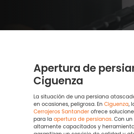
Apertura de persia
Ciguenza
La situación de una persiana atascada
en ocasiones, peligrosa. En
Ciguenza
, 
Cerrajeros Santander
ofrece solucione
para la
apertura de persianas
. Con un
altamente capacitados y herramienta
garantizan un servicio de calidad y ate