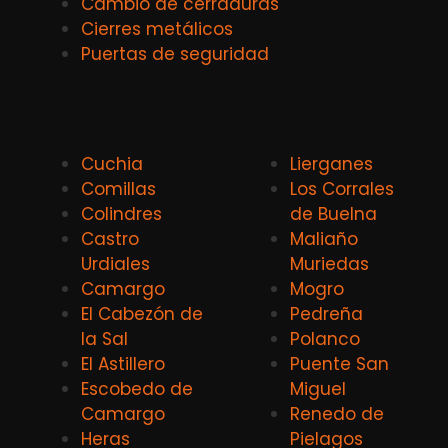
Cambio de cerraduras
Cierres metálicos
Puertas de seguridad
Cuchia
Lierganes
Comillas
Los Corrales
Colindres
de Buelna
Castro
Maliaño
Urdiales
Muriedas
Camargo
Mogro
El Cabezón de
Pedreña
la Sal
Polanco
El Astillero
Puente San
Escobedo de
Miguel
Camargo
Renedo de
Heras
Pielagos