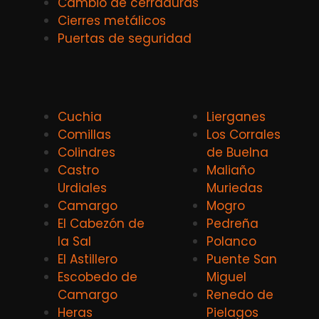
Cambio de cerraduras
Cierres metálicos
Puertas de seguridad
Cuchia
Lierganes
Comillas
Los Corrales
Colindres
de Buelna
Castro
Maliaño
Urdiales
Muriedas
Camargo
Mogro
El Cabezón de
Pedreña
la Sal
Polanco
El Astillero
Puente San
Escobedo de
Miguel
Camargo
Renedo de
Heras
Pielagos