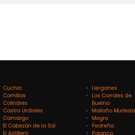
Cuchia
Lierganes
Comillas
Los Corrales de
Colindres
Buelna
Castro Urdiales
Maliaño Murieda
Camargo
Mogro
El Cabezón de la Sal
Pedreña
El Astillero
Polanco