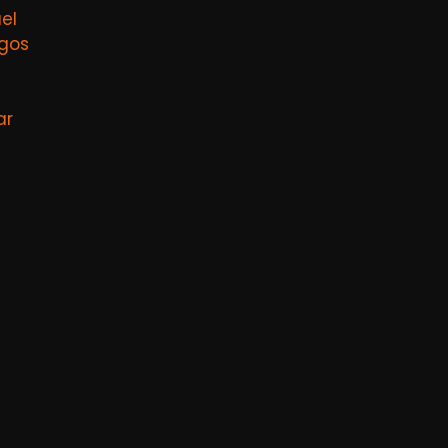
el
agos
ar