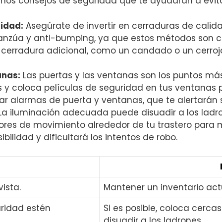
nos consejos de seguridad que te ‌ayudarán a evitar⁣ 
ridad:
Asegúrate de invertir en cerraduras de calidad
nzúa ⁤y anti-bumping, ya ‍que estos⁢ métodos son c
a cerradura adicional, como un candado o un‍ cerro
anas:
Las puertas y las ventanas​ son los puntos más
 y coloca películas de seguridad en tus ventanas par
‍ alarmas de puerta y ventanas, que te‌ alertarán ‍si
a iluminación adecuada puede ⁣disuadir a los ⁢ladron
sores ⁢de movimiento alrededor de tu ​trastero para 
ilidad ‍y‍ dificultará los‌ intentos de ‍robo.
vista.
Mantener ⁤un inventario act
ridad estén
Si es posible,⁤ coloca‍ cercas
disuadir a los ⁤ladrones.