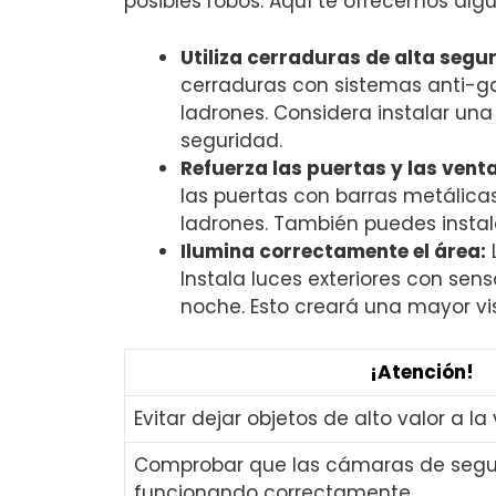
posibles robos. Aquí‌ te ofrecemos algu
Utiliza cerraduras de ‍alta segu
cerraduras con sistemas anti-ga
ladrones.‍ Considera instalar un
seguridad.
Refuerza las puertas y ⁣las vent
las puertas con barras metálicas
ladrones. También puedes instalar
Ilumina correctamente el área:
L
Instala luces exteriores con sen
noche. Esto creará⁤ una mayor visib
¡Atención!
Evitar dejar objetos de alto valor a la 
Comprobar que las cámaras de segu
funcionando‍ correctamente.