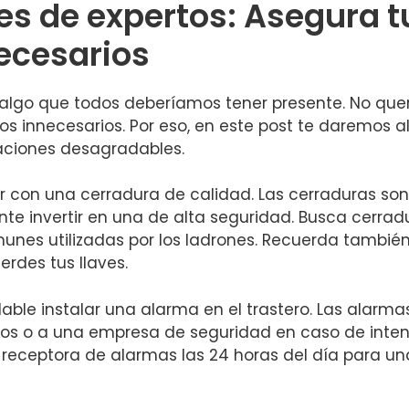
 de expertos: Asegura tu 
ecesarios
s algo que⁤ todos deberíamos tener presente. No q
s innecesarios.⁢ Por eso, en este​ post te daremos 
tuaciones ⁢desagradables.
r con una cerradura de calidad. Las cerraduras son l
ante invertir en​ una de alta seguridad. Busca cerrad
unes utilizadas por los ladrones. Recuerda también
erdes tus llaves.
ble instalar una alarma en⁢ el trastero. Las alarma
cinos o⁣ a⁣ una ‍empresa de ‌seguridad en caso de inte
receptora de alarmas las​ 24 horas del día para una