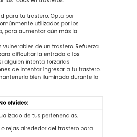
los ‍robos‍ en trasteros:
‍ para tu trastero. Opta por
omúnmente utilizados por​ los
jo, para aumentar aún más⁤ la
 vulnerables de un trastero. Refuerza
a dificultar la​ entrada a los
 alguien⁤ intenta forzarlas.
es de intentar ingresar a tu trastero.‍
⁢mantenerlo bien iluminado durante la
No ⁣olvides:
ualizado​ de tus pertenencias.
 ⁤o rejas alrededor⁢ del trastero⁣ para