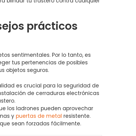
ra blindar tu trastero contra cualquier
nsejos prácticos
s sentimentales. ​Por lo tanto, es
eger tus⁢ pertenencias de posibles
us objetos seguros.
lidad es ​crucial para la seguridad de
instalación de cerraduras electrónicas​
astero.
ue​ los ladrones pueden aprovechar
anas y
puertas de metal
resistente.
que sean⁣ forzadas ‍fácilmente.