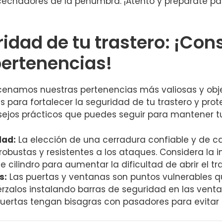
echadores⁤ de la penumbra. ¡Atento ⁣y ⁤prepárate ⁤pa
uridad de tu trastero: ¡Co
pertenencias!
cenamos nuestras pertenencias más valiosas y objeto
‌ para fortalecer la seguridad de tu trastero y prot
ejos prácticos‍ que puedes seguir​ para mantener t
dad:
La elección ​de una cerradura‍ confiable y de ca
robustas y resistentes a los ataques.⁢ Considera la 
 cilindro para aumentar la⁣ dificultad de abrir el tr
s:
Las‌ puertas y ventanas son puntos vulnerables q
uérzalos instalando barras de seguridad⁢ en las vent
rtas tengan bisagras ⁣con​ pasadores para evitar ⁣