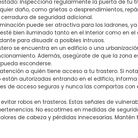
 estado: Inspecciona regularmente la puerta de tu 
lquier daño, como grietas o desprendimientos, rep
a cerradura de seguridad adicional.
iluminación puede ser atractiva ⁣para ⁢los ladrones, 
 esté bien iluminado tanto en el interior como en el ⁤
dante para disuadir a posibles intrusos.
trastero se encuentra ‌en un edificio o una urbaniza
uncionamiento. Además, asegúrate de que la zona es
n pueda esconderse.
 atención a ⁢quién tiene acceso a tu trastero. Si n
 ⁣están autorizadas ⁣entrando ⁤en el edificio, inform
ves de acceso ⁤seguras⁢ y nunca las⁢ compartas con 
evitar robos en trasteros. Estas señales de vulnera
ertenencias. No escatimes en medidas de⁢ seguridad,
lores de cabeza y pérdidas innecesarias. ⁢Mantén tu t